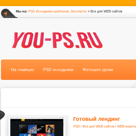
Мы на:
PSD Исходники шаблонов, бесплатно
» Все для WEB сайтов
*
На главную
PSD исходники
Фотошоп уроки
Готовый лендинг
PSD
/
Все для WEB сайтов
/
WEB макеты