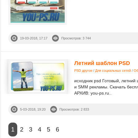
19-03-2018, 17:17
Просмотров: 3 744
Летний шаблон PSD
PSD другое
/
Для социальных сетей
/
Об
исходник psd Готовый, летний
и SMM рекламы. Скачать бесп
АРХИВ: you-ps.ru..
5-03-2018, 19:20
Просмотров: 2 833
1
2
3
4
5
6