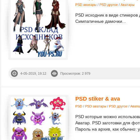
PSD аватары
/
PSD другое
/
Аватары
PSD исходник в виде стикеров 
Симпатичные дамочки...
4-05-2019, 19:12
Просмотров: 2 979
PSD stiker & ava
PSD
/
PSD аватары
/
PSD другое
/
Ават
PSD которые можно использоват
Аватар. PSD заготовки для фо
Пароль на архив, как обычно: y