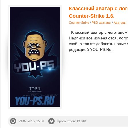
Классный аватар с ло
Counter-Strike 1.6.
Counter-Strike
/
PSD аватары
/
Аватары
Классный аватар с логотипом д
Надписи все изменяются, лого
свой, а так же добавить новы
редакцией YOU-PS.Ru..
29-07-2015, 15:56
Просмотров: 13 010