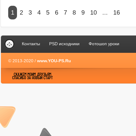
1
2
3
4
5
6
7
8
9
10
...
16
Контакты
PSD исходники
Фотошоп уроки
© 2013-2020 /
www.YOU-PS.Ru
YOU-PS.Ru