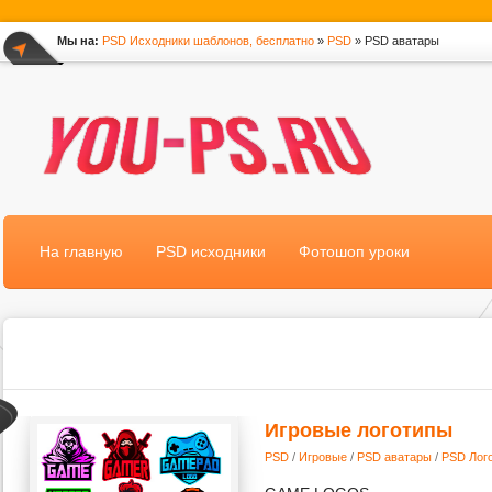
Мы на:
PSD Исходники шаблонов, бесплатно
»
PSD
» PSD аватары
*
На главную
PSD исходники
Фотошоп уроки
Игровые логотипы
PSD
/
Игровые
/
PSD аватары
/
PSD Лог