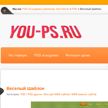
Мы на:
PSD Исходники шаблонов, бесплатно
»
PSD
» Веселый Шаблон
*
На главную
PSD исходники
Фотошоп уроки
Веселый Шаблон
Категории:
PSD
/
PSD другое
/
Все для WEB сайтов
/
WEB макеты сайтов