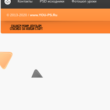
Контакты
PSD исходники
Фотошоп уроки
© 2013-2020 /
www.YOU-PS.Ru
YOU-PS.Ru