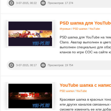
3-07-2015, 00:22
Просмотров: 17 274
PSD шапка для YouTube 
Игровые
/
PSD шапки
/
YouTube
PSD шапка для YouTube на тем
Clans. Аватар выполнен в цве
выполнен специально для обз
кланов по игре COC на сайте ю
3-07-2015, 00:17
Просмотров: 19 754
YouTube шапка с напи
PSD шапки
/
YouTube
Красивая шапка в красных тон
или других каналов связанных 
сможете изменить ее или добав