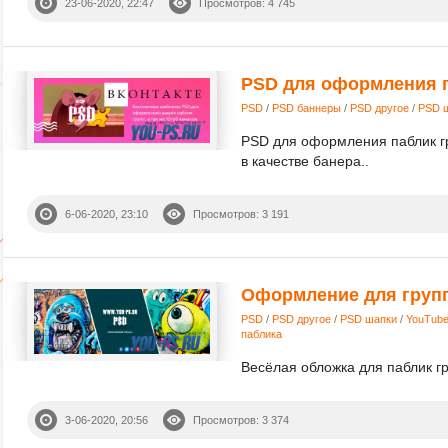
23-06-2020, 22:47
Просмотров: 4 745
PSD для оформления 
PSD
/
PSD баннеры
/
PSD другое
/
PSD 
PSD для оформления паблик гр
в качестве банера..
6-06-2020, 23:10
Просмотров: 3 191
Оформление для груп
PSD
/
PSD другое
/
PSD шапки
/
YouTub
паблика
Весёлая обложка для паблик гр
3-06-2020, 20:56
Просмотров: 3 374