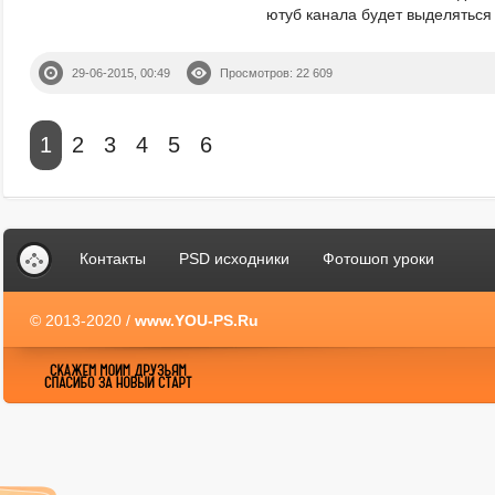
ютуб канала будет выделяться 
29-06-2015, 00:49
Просмотров: 22 609
1
2
3
4
5
6
Контакты
PSD исходники
Фотошоп уроки
© 2013-2020 /
www.YOU-PS.Ru
YOU-PS.Ru