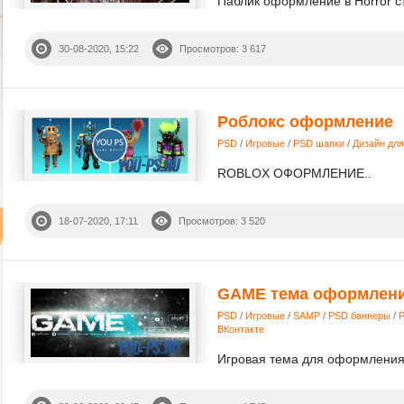
Паблик оформление в Horror ст
30-08-2020, 15:22
Просмотров: 3 617
Роблокс оформление
PSD
/
Игровые
/
PSD шапки
/
Дизайн для
ROBLOX ОФОРМЛЕНИЕ..
18-07-2020, 17:11
Просмотров: 3 520
GAME тема оформлен
PSD
/
Игровые
/
SAMP
/
PSD баннеры
/
ВКонтакте
Игровая тема для оформления 