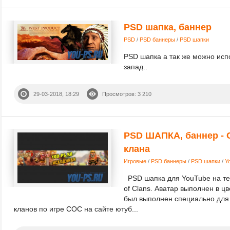
PSD шапка, баннер
PSD
/
PSD баннеры
/
PSD шапки
PSD шапка а так же можно исп
запад..
29-03-2018, 18:29
Просмотров: 3 210
PSD ШАПКА, баннер -
клана
Игровые
/
PSD баннеры
/
PSD шапки
/
Y
PSD шапка для YouTube на те
of Clans. Аватар выполнен в ц
был выполнен специально для
кланов по игре COC на сайте ютуб...