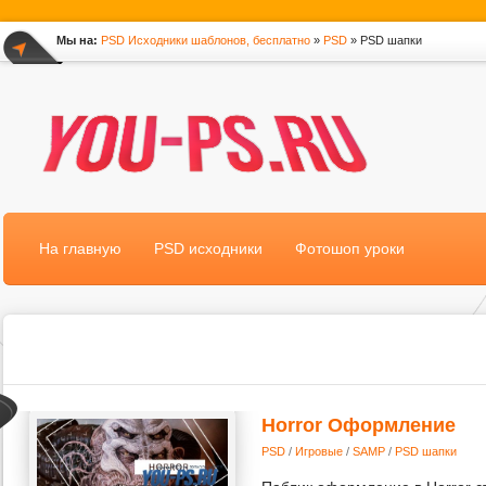
Мы на:
PSD Исходники шаблонов, бесплатно
»
PSD
» PSD шапки
*
На главную
PSD исходники
Фотошоп уроки
Horror Оформление
PSD
/
Игровые
/
SAMP
/
PSD шапки