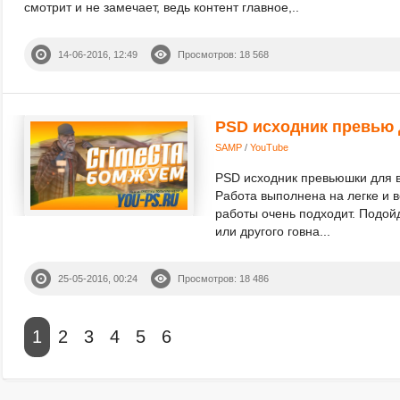
смотрит и не замечает, ведь контент главное,..
14-06-2016, 12:49
Просмотров: 18 568
PSD исходник превью
SAMP
/
YouTube
PSD исходник превьюшки для 
Работа выполнена на легке и в
работы очень подходит. Подойд
или другого говна...
25-05-2016, 00:24
Просмотров: 18 486
1
2
3
4
5
6