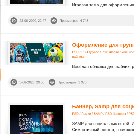
Игровая тема для оформления 
23-06-2020, 22:47
Просмотров: 4 748
Оформление для груп
PSD
/
PSD другое
/
PSD шапки
/
YouTub
паблика
Весёлая обложка для паблик гр
3-06-2020, 20:56
Просмотров: 3 378
Баннер, Samp для соц
PSD
/
Рамки
/
SAMP
/
PSD баннеры
/
PSD
SAMP для социальных сетей. И
Симпатичный постер, возможн