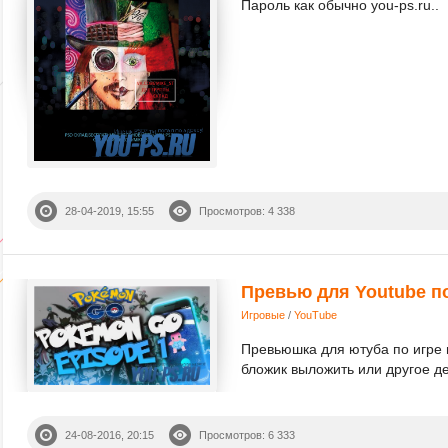
Пароль как обычно you-ps.ru..
28-04-2019, 15:55
Просмотров: 4 338
Превью для Youtube п
Игровые
/
YouTube
Превьюшка для ютуба по игре 
бложик выложить или другое де
24-08-2016, 20:15
Просмотров: 6 333