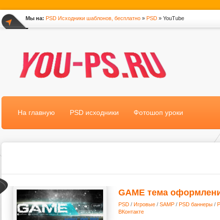
Мы на:
PSD Исходники шаблонов, бесплатно
»
PSD
» YouTube
*
На главную
PSD исходники
Фотошоп уроки
GAME тема оформлен
PSD
/
Игровые
/
SAMP
/
PSD баннеры
/
ВКонтакте