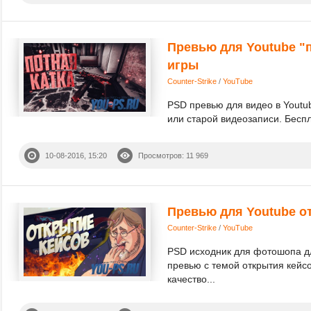
Превью для Youtube "п
игры
Counter-Strike
/
YouTube
PSD превью для видео в Youtub
или старой видеозаписи. Беспла
10-08-2016, 15:20
Просмотров: 11 969
Превью для Youtube о
Counter-Strike
/
YouTube
PSD исходник для фотошопа для
превью с темой открытия кейс
качество...