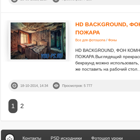
HD BACKGROUND, ФО
ПОЖАРА
Все для фотошопа
/
Фоны
HD BACKGROUND, ФОН КОМН
ПОЖАРА.Выглядящий прекрасн
бекраунд можно использовать,
же поставить на рабочий стол..
18-10-2014, 14:34
Просмотров: 5 777
1
2
Контакты
PSD исходники
Фотошоп уроки