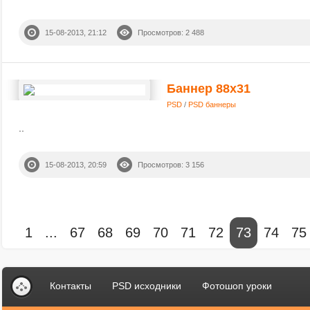
15-08-2013, 21:12
Просмотров: 2 488
Баннер 88x31
PSD
/
PSD баннеры
..
15-08-2013, 20:59
Просмотров: 3 156
1
...
67
68
69
70
71
72
73
74
75
Контакты
PSD исходники
Фотошоп уроки