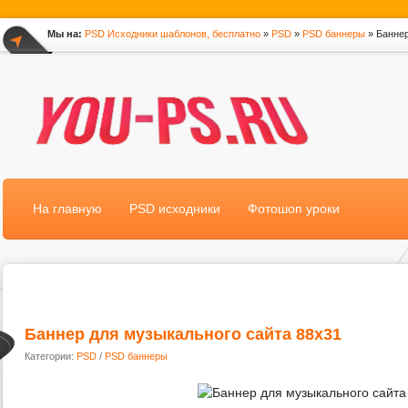
Мы на:
PSD Исходники шаблонов, бесплатно
»
PSD
»
PSD баннеры
» Баннер
*
На главную
PSD исходники
Фотошоп уроки
Баннер для музыкального сайта 88x31
Категории:
PSD
/
PSD баннеры