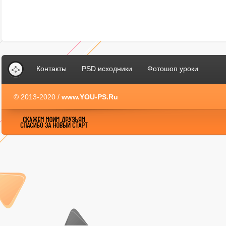
Контакты
PSD исходники
Фотошоп уроки
© 2013-2020 /
www.YOU-PS.Ru
YOU-PS.Ru