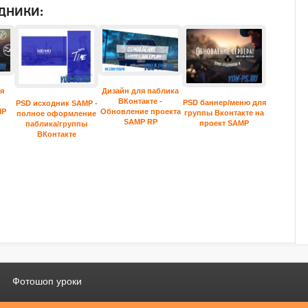
ДНИКИ:
я
Дизайн для паблика
ВКонтакте -
PSD баннер/меню для
PSD исходник SAMP -
MP
Обновление проекта
группы Вконтакте на
полное оформление
SAMP RP
проект SAMP
паблика/группы
ВКонтакте
Фотошоп уроки