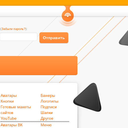
Канал
(
Забыли пароль?
):
RSS
Отправить
Аватары
Банеры
Кнопки
Логотипы
Готовые макеты
Подписи
сайтов
Шапки
.
YouTube
Другое
.
Аватары ВК
Меню