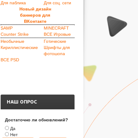
Для паблика
Для соц. сети
Новый дизайн
баннеров для
ВКонтакте
.
SAMP
MINECRAFT
Counter Strike
ВСЕ Игровые
.
Необычные
Готические
Кириллистические
Шрифты для
фотошопа
ВСЕ PSD
НАШ ОПРОС
Достаточно ли обновлений?
Да
Нет