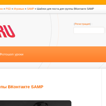
тно
»
PSD
»
Игровые
»
SAMP
» Шаблон для поста для группы ВКонтакте SAMP
(
Регистрация
) :
Фотошоп уроки
ппы ВКонтакте SAMP