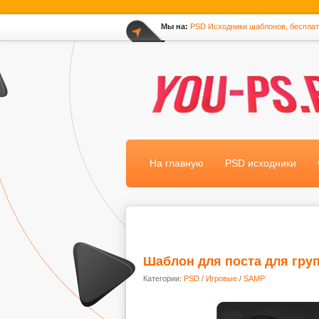
Мы на:
PSD Исходники шаблонов, беспла
*
На главную
PSD исходники
Шаблон для поста для гру
Категории:
PSD
/
Игровые
/
SAMP
.