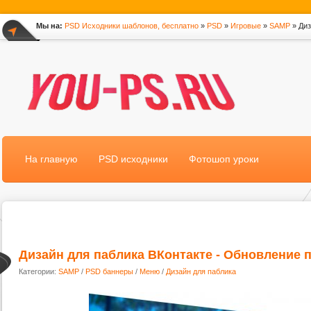
Мы на:
PSD Исходники шаблонов, бесплатно
»
PSD
»
Игровые
»
SAMP
» Диз
*
На главную
PSD исходники
Фотошоп уроки
Дизайн для паблика ВКонтакте - Обновление 
Категории:
SAMP
/
PSD баннеры
/
Меню
/
Дизайн для паблика