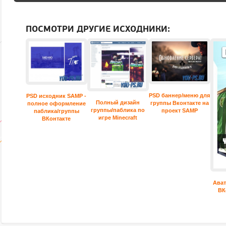
ПРОЕКТА SAMP RP ►
ПОСМОТРИ ДРУГИЕ ИСХОДНИКИ:
PSD баннер/меню для
PSD исходник SAMP -
Полный дизайн
группы Вконтакте на
полное оформление
группы/паблика по
проект SAMP
паблика/группы
игре Minecraft
ВКонтакте
Ават
ВК