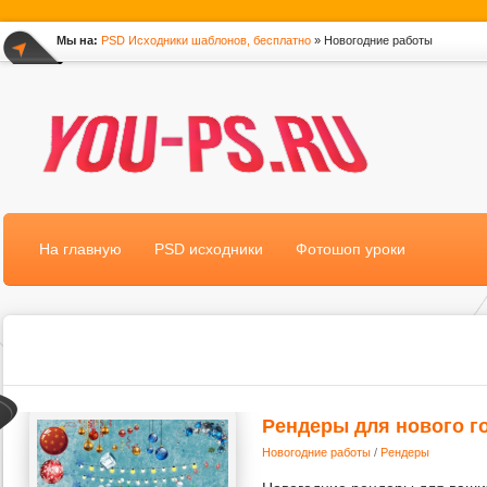
Мы на:
PSD Исходники шаблонов, бесплатно
» Новогодние работы
*
На главную
PSD исходники
Фотошоп уроки
Рендеры для нового го
Новогодние работы
/
Рендеры