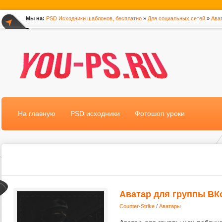
Мы на:
PSD Исходники шаблонов, бесплатно
»
Для социальных сетей
»
Ава
*
На главную
PSD исходники
Фотошоп уроки
Аватар для группы ВКо
Counter-Strike
/
Аватары