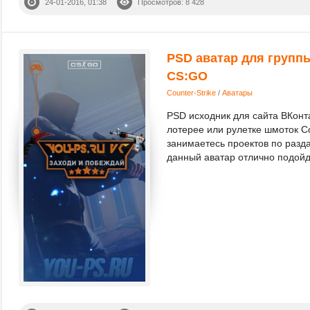
24-01-2016, 01:38
Просмотров: 8 428
PSD аватар для группы
CS:GO
Counter-Strike
/
Аватары
PSD исходник для сайта ВКонта
лотерее или рулетке шмоток Co
занимаетесь проектов по разд
данный аватар отлично подойд