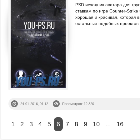
PSD исходник аватара для гру
ставкам по игре Counter-Strike 
хорошая и красивая, которая в
остальные подобных проектов..
24-01-2016, 01:12
Просмотров: 12 320
1
2
3
4
5
6
7
8
9
10
...
16