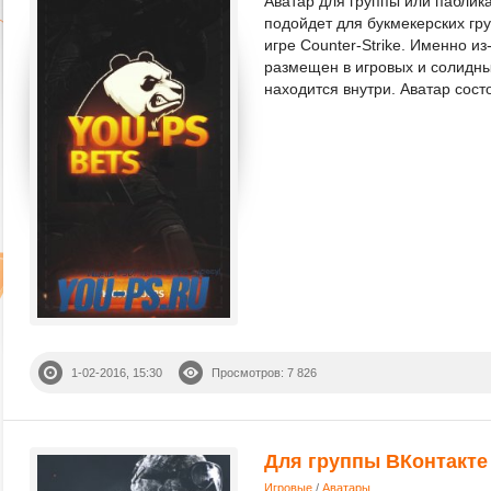
Аватар для группы или паблик
подойдет для букмекерских гру
игре Counter-Strike. Именно и
размещен в игровых и солидн
находится внутри. Аватар состо
1-02-2016, 15:30
Просмотров: 7 826
Для группы ВКонтакте 
Игровые
/
Аватары