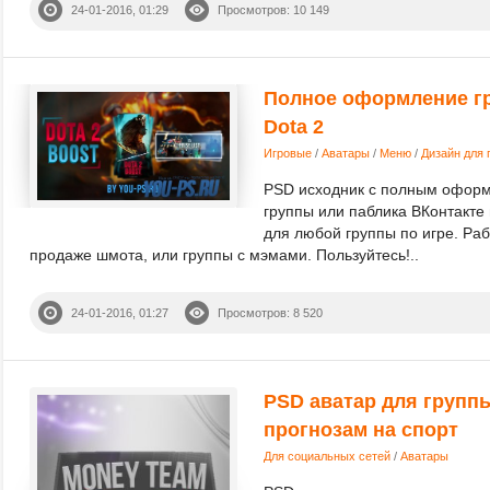
24-01-2016, 01:29
Просмотров: 10 149
Полное оформление гр
Dota 2
Игровые
/
Аватары
/
Меню
/
Дизайн для 
PSD исходник с полным офор
группы или паблика ВКонтакте 
для любой группы по игре. Ра
продаже шмота, или группы с мэмами. Пользуйтесь!..
24-01-2016, 01:27
Просмотров: 8 520
PSD аватар для группы
прогнозам на спорт
Для социальных сетей
/
Аватары