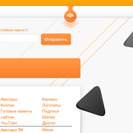
Канал
(
Забыли пароль?
):
RSS
Отправить
Аватары
Банеры
Кнопки
Логотипы
Готовые макеты
Подписи
сайтов
Шапки
.
YouTube
Другое
.
Аватары ВК
Меню