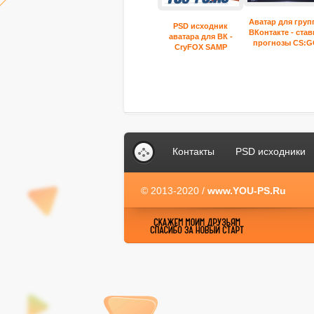
Аватар для гру
PSD исходник
ВКонтакте - став
аватара для ВК -
прогнозы CS:
CryFOX SAMP
Контакты
PSD исходники
© 2013-2020 /
www.YOU-PS.Ru
YOU-PS.Ru