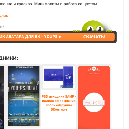
твенно и красиво. Минимализм и работа со цветом.
дник
815
(0_0)
СКАЧАТЬ!
К АВАТАРА ДЛЯ ВК - YOUPS ►
ДНИКИ:
PSD исходник SAMP -
полное оформление
паблика/группы
ВКонтакте