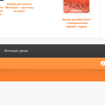
Аватар для группы
ппы
ВКонтакте - прогнозы
ки,
на спорт
GO
Аватар для ВКонтакте
- Универсальная
(дизайн студия)
Фотошоп уроки