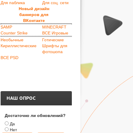
Для паблика
Для соц. сети
Новый дизайн
баннеров для
ВКонтакте
.
SAMP
MINECRAFT
Counter Strike
ВСЕ Игровые
.
Необычные
Готические
Кириллистические
Шрифты для
фотошопа
ВСЕ PSD
НАШ ОПРОС
Достаточно ли обновлений?
Да
Нет