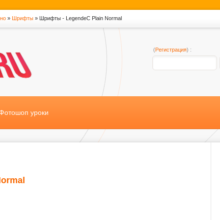
тно
»
Шрифты
» Шрифты - LegendeC Plain Normal
(
Регистрация
) :
Фотошоп уроки
Normal