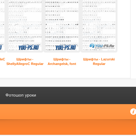
deC
Шрифты -
Шрифты -
Шрифты - Lazurski
ShellyAllegroC Regular
Archangelsk, font
Regular
Фотошоп уроки