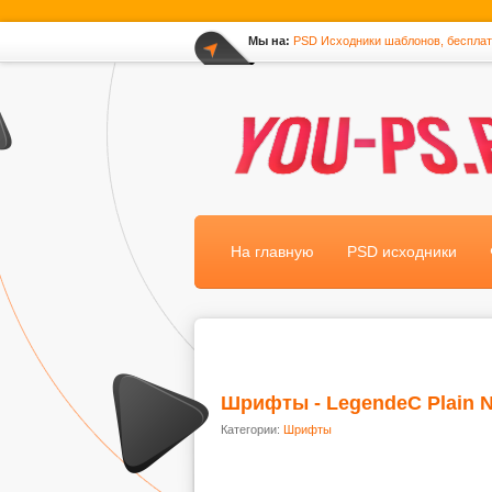
Мы на:
PSD Исходники шаблонов, беспла
*
На главную
PSD исходники
Шрифты - LegendeC Plain 
Категории:
Шрифты
.