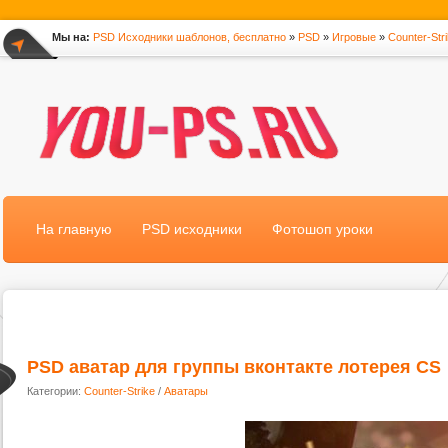
Мы на:
PSD Исходники шаблонов, бесплатно
»
PSD
»
Игровые
»
Counter-Str
*
На главную
PSD исходники
Фотошоп уроки
PSD аватар для группы вконтакте лотерея CS
Категории:
Counter-Strike
/
Аватары