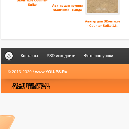
ВКонтакте Counter-
Strike
Аватар для группы
ВКонтакте - Панда
Аватар для ВКонтакте
- Counter-Strike 1.6.
Контакты
PSD исходники
Фотошоп уроки
© 2013-2020 /
www.YOU-PS.Ru
YOU-PS.Ru