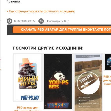
4cinema
• Как отредактировать фотошоп исходник
8-08-2016, 23:35
Просмотры: 7 887
СКАЧАТЬ PSD АВАТАР ДЛЯ ГРУППЫ ВКОНТАКТЕ ЛОТ
ПОСМОТРИ ДРУГИЕ ИСХОДНИКИ:
PSD л
для г
Coun
PSD аватар для