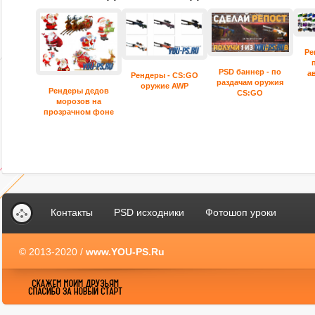
Ре
PSD баннер - по
а
Рендеры - CS:GO
раздачам оружия
оружие AWP
Рендеры дедов
CS:GO
морозов на
прозрачном фоне
Контакты
PSD исходники
Фотошоп уроки
© 2013-2020 /
www.YOU-PS.Ru
YOU-PS.Ru