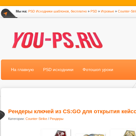
Мы на:
PSD Исходники шаблонов, бесплатно
»
PSD
»
Игровые
»
Counter-Str
*
На главную
PSD исходники
Фотошоп уроки
Рендеры ключей из CS:GO для открытия кейс
Категории:
Counter-Strike
/
Рендеры