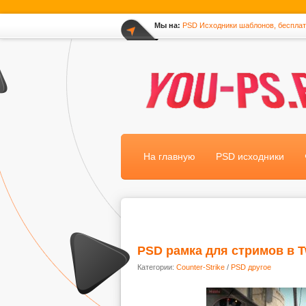
Мы на:
PSD Исходники шаблонов, беспла
*
На главную
PSD исходники
PSD рамка для стримов в Tw
Категории:
Counter-Strike
/
PSD другое
.