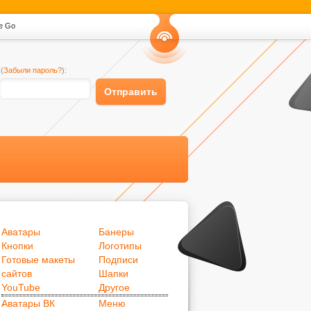
ke Go
Канал
(
Забыли пароль?
):
RSS
Отправить
Аватары
Банеры
Кнопки
Логотипы
Готовые макеты
Подписи
сайтов
Шапки
.
YouTube
Другое
.
Аватары ВК
Меню