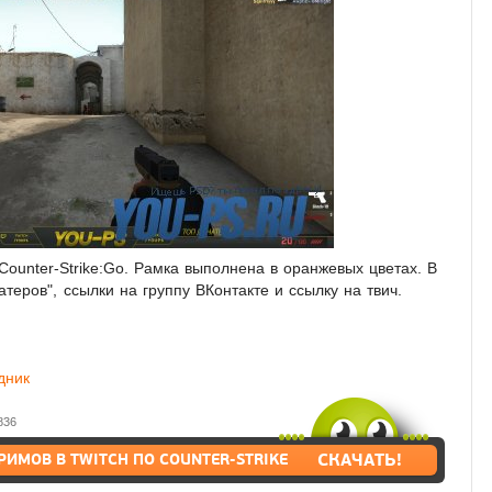
Counter-Strike:Go. Рамка выполнена в оранжевых цветах. В
теров", ссылки на группу ВКонтакте и ссылку на твич.
дник
836
(0_0)
СКАЧАТЬ!
РИМОВ В TWITCH ПО COUNTER-STRIKE
GO ►