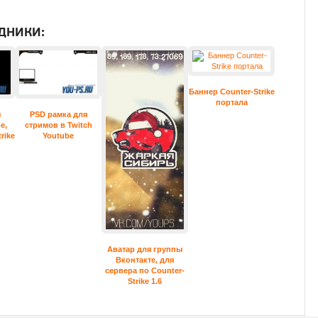
ДНИКИ:
Баннер Counter-Strike
портала
я
PSD рамка для
e,
стримов в Twitch
rike
Youtube
Аватар для группы
Вконтакте, для
сервера по Counter-
Strike 1.6