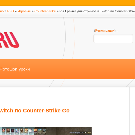
тно
»
PSD
»
Игровые
»
Counter-Strike
» PSD рамка для стримов в Twitch по Counter-Stri
(
Регистрация
) :
Фотошоп уроки
itch по Counter-Strike Go