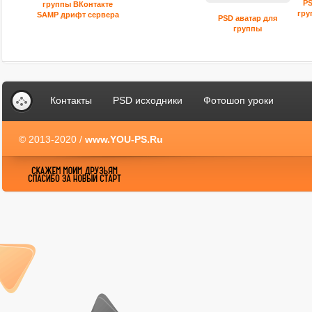
PS
группы ВКонтакте
гру
SAMP дрифт сервера
PSD аватар для
группы
Контакты
PSD исходники
Фотошоп уроки
© 2013-2020 /
www.YOU-PS.Ru
YOU-PS.Ru