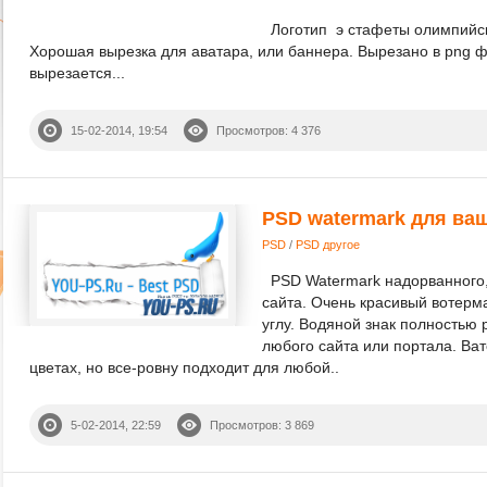
Логотип э стафеты олимпийск
Хорошая вырезка для аватара, или баннера. Вырезано в png ф
вырезается...
15-02-2014, 19:54
Просмотров: 4 376
PSD watermark для ваш
PSD
/
PSD другое
PSD Watermark надорванного,
сайта. Очень красивый вотерма
углу. Водяной знак полностью 
любого сайта или портала. Ва
цветах, но все-ровну подходит для любой..
5-02-2014, 22:59
Просмотров: 3 869