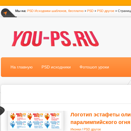
Мы на:
PSD Исходники шаблонов, бесплатно
»
PSD
»
PSD другое
» Страниц
*
На главную
PSD исходники
Фотошоп уроки
Логотип эстафеты оли
паралимпийского огня
Иконки
/
PSD другое