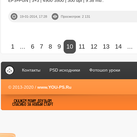
EPS+PGN | 3+3 | 4900*3500 | 300 dpi | 9.38 mb..
19-01-2014, 17:28
Просмотров: 2 131
1
...
6
7
8
9
10
11
12
13
14
...
Контакты
PSD исходники
Фотошоп уроки
© 2013-2020 /
www.YOU-PS.Ru
YOU-PS.Ru