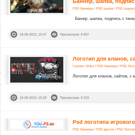
Баннер, шапка, подпис
PSD баннеры
/
PSD шапки
/
PSD подпис
Банер, шапка, подпись с танка
19-08-2013, 15:47
Просмотров: 6 607
Логотип для кланов, с
Counter-Strike
/
PSD баннеры
/
PSD Лого
Логотип для кланов, сайтов, с 
19-08-2013, 15:28
Просмотров: 9 219
Psd логотипа игрового
PSD баннеры
/
PSD другое
/
PSD Логоти