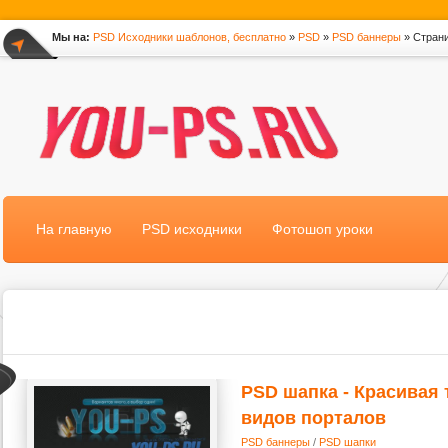
Мы на:
PSD Исходники шаблонов, бесплатно
»
PSD
»
PSD баннеры
» Страни
*
На главную
PSD исходники
Фотошоп уроки
PSD шапка - Красивая 
видов порталов
PSD баннеры
/
PSD шапки