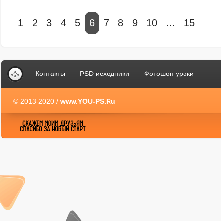
1
2
3
4
5
6
7
8
9
10
...
15
Контакты
PSD исходники
Фотошоп уроки
© 2013-2020 /
www.YOU-PS.Ru
YOU-PS.Ru