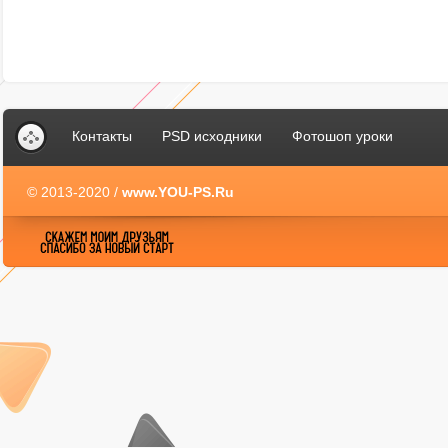
Контакты
PSD исходники
Фотошоп уроки
© 2013-2020 /
www.YOU-PS.Ru
YOU-PS.Ru