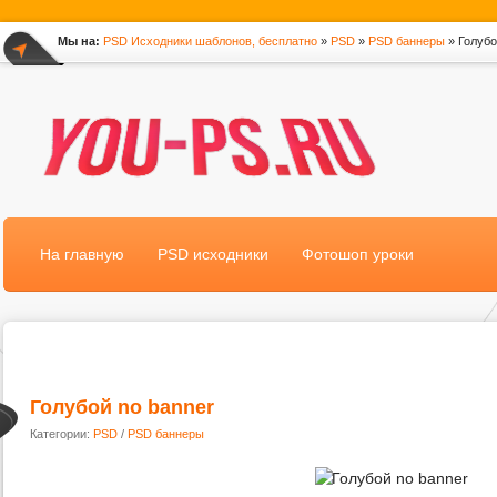
Мы на:
PSD Исходники шаблонов, бесплатно
»
PSD
»
PSD баннеры
» Голубо
*
На главную
PSD исходники
Фотошоп уроки
Голубой no banner
Категории:
PSD
/
PSD баннеры